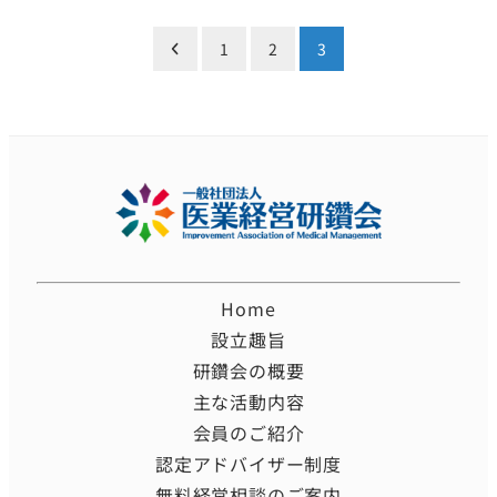
投
1
2
3
稿
の
ペ
ー
ジ
Home
送
設立趣旨
り
研鑽会の概要
主な活動内容
会員のご紹介
認定アドバイザー制度
無料経営相談のご案内